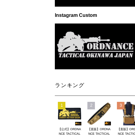
Instagram Custom
ランキング
1
2
3
【公式】ORDNA
【直販】ORDNA
【直販】OR
NCE TACTICAL
NCE TACTICAL
NCE TACTI