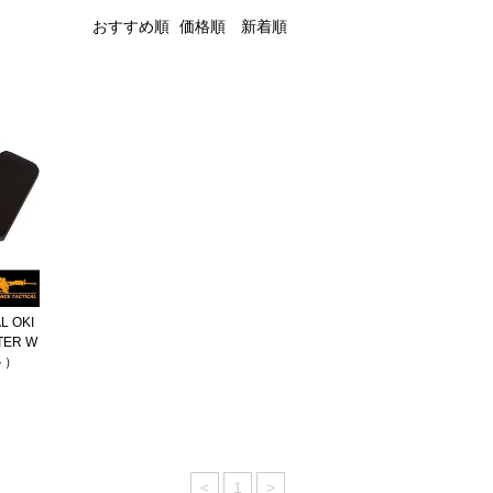
おすすめ順
価格順
新着順
 OKI
ER W
ト）
<
1
>