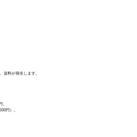
、送料が発生します。
。
円。
0円）。