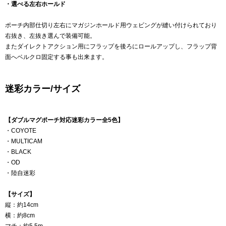
・選べる左右ホールド
ポーチ内部仕切り左右にマガジンホールド用ウェビングが縫い付けられており
右抜き、左抜き選んで装備可能。
またダイレクトアクション用にフラップを後ろにロールアップし、フラップ背
面へベルクロ固定する事も出来ます。
迷彩カラー/サイズ
【ダブルマグポーチ対応迷彩カラー全5色】
・COYOTE
・MULTICAM
・BLACK
・OD
・陸自迷彩
【サイズ】
縦：約14cm
横：約8cm
マチ：約5.5m